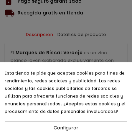
Pago seguro garantizado
Recogida gratis en tienda
Descripción
Detalles de producto
El
Marqués de Riscal Verdejo
es un vino
blanco joven elaborado exclusivamente con
uvas de la variedad Verdejo, procedentes de
Esta tienda te pide que aceptes cookies para fines de
viñedos situados en la Denominación de
rendimiento, redes sociales y publicidad. Las redes
Origen Rueda.
sociales y las cookies publicitarias de terceros se
Se caracteriza por su frescura, aromas a frutas
utilizan para ofrecerte funciones de redes sociales y
tropicales y hierbas silvestres, y su elegante
anuncios personalizados. ¿Aceptas estas cookies y el
equilibrio en boca. Elaborado con
procesamiento de datos personales involucrados?
fermentación en depósitos de acero inoxidable
a temperatura controlada para preservar toda
Configurar