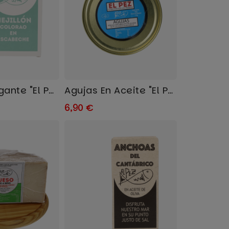
Mejillón Gigante "El Pez"
Agujas En Aceite "El Pez"
6,90 €