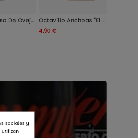
Medio Queso De Oveja Añejo...
Octavillo Anchoas "El Pez"
4,90 €
es sociales y
 utilizan