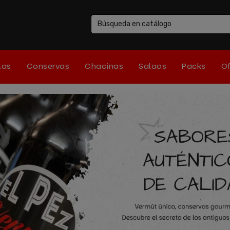
las
Conservas
Chacinas
Salaos
Packs
Of