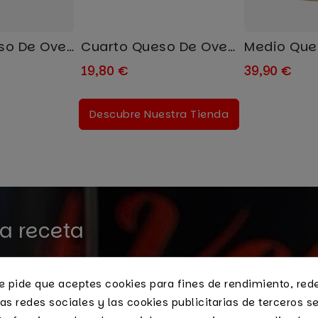
Octavo Queso De Oveja Añejo...
Cuarto Queso De Oveja Añejo...
19,80 €
39,90 €
Descubre Nuestra Tienda
ra receta
 Pez. ¿Te atreves a
te pide que aceptes cookies para fines de rendimiento, red
momentos especiales.
as redes sociales y las cookies publicitarias de terceros se