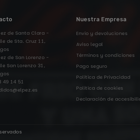
acto
Nuestra Empresa
Pez de Santa Clara -
Envío y devoluciones
le de Sta. Cruz 11,
Aviso legal
rgos
Términos y condiciones
Pez de San Lorenzo -
le San Lorenzo 31,
Pago seguro
rgos
Política de Privacidad
3 49 14 51
Política de cookies
didos@elpez.es
Declaración de accesibil
eservados