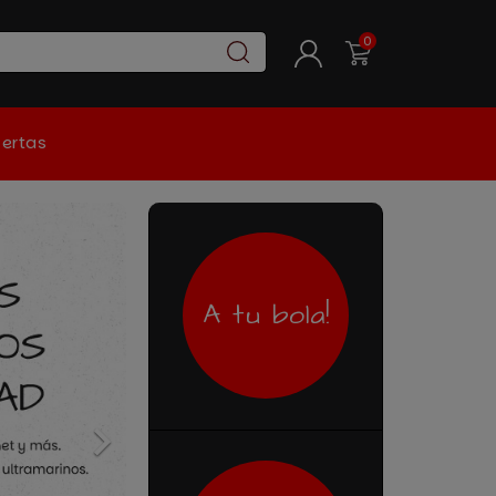
0
ertas
A tu bola!
