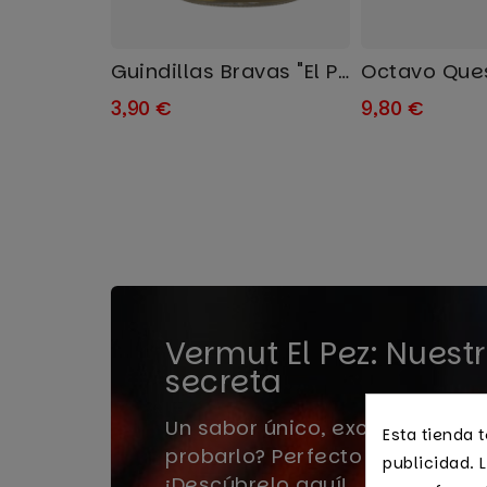
Guindillas Bravas "El Pez"
3,90 €
9,80 €
Vermut El Pez: Nuest
secreta
Un sabor único, exclusivo de El
Esta tienda 
probarlo? Perfecto para tus 
publicidad. L
¡Descúbrelo aquí!