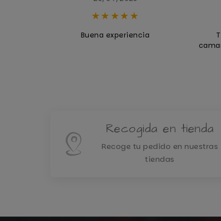
un vermú,
Buena experiencia
T
 te ponen
camar
ue más te
udará.
Recogida en tienda
Recoge tu pedido en nuestras
tiendas