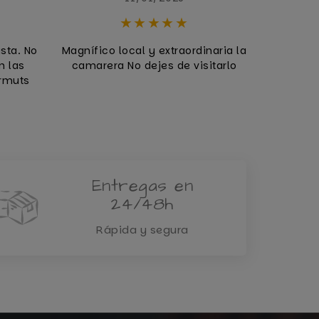
usta. No
Magnífico local y extraordinaria la
Para
n las
camarera No dejes de visitarlo
rmuts
Entregas en
24/48h
Rápida y segura