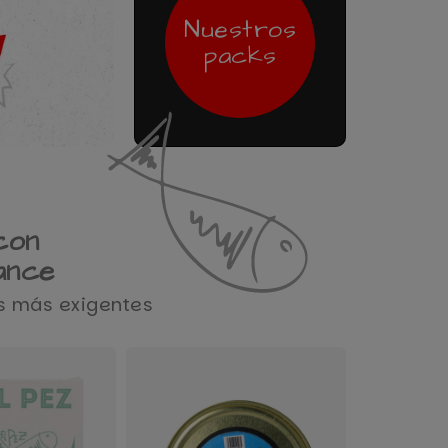
Nuestros
packs
con
ance
os más exigentes