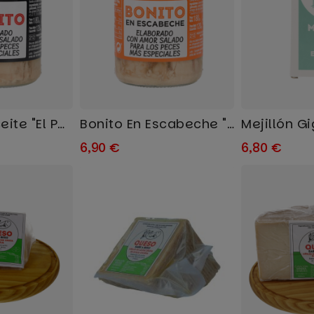
Bonito En Aceite "El Pez"
Bonito En Escabeche "El Pez"
6,90 €
6,80 €