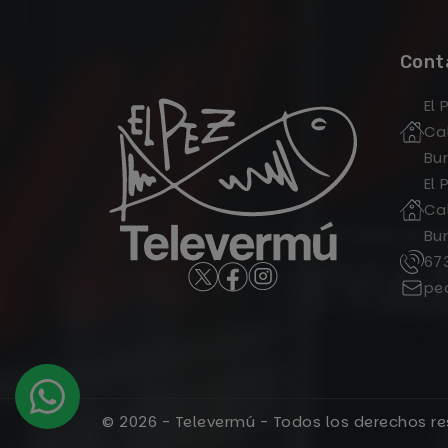
Cont
El 
Cal
Bu
El 
Cal
Bu
67
pe
© 2026 - Televermú - Todos los derechos r