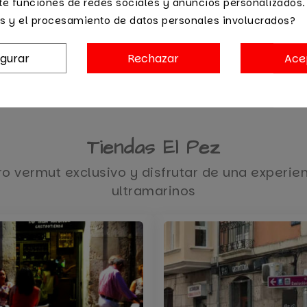
te funciones de redes sociales y anuncios personalizados
s y el procesamiento de datos personales involucrados?
igurar
Rechazar
Ace
Tiendas El Pez
o vermut exclusivo y disfrutar de una experien
ultramarinos