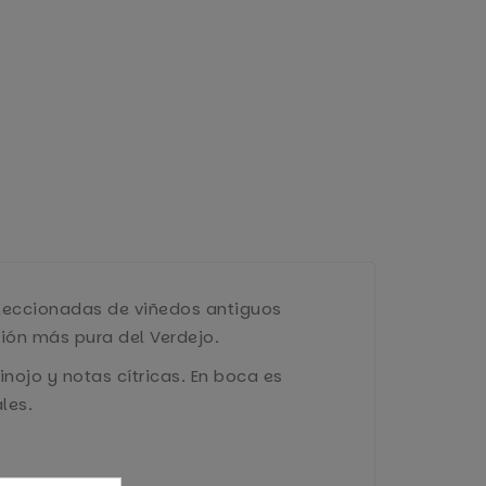
eleccionadas de viñedos antiguos
sión más pura del Verdejo.
inojo y notas cítricas. En boca es
les.