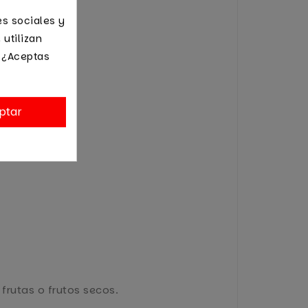
es sociales y
 utilizan
. ¿Aceptas
ptar
frutas o frutos secos.