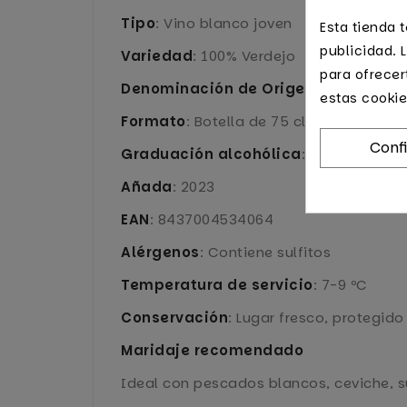
Tipo
: Vino blanco joven
Esta tienda 
publicidad. L
Variedad
: 100% Verdejo
para ofrecer
Denominación de Origen
: Rueda
estas cookie
Formato
: Botella de 75 cl
Conf
Graduación alcohólica
: 13% vol
Añada
: 2023
EAN
: 8437004534064
Alérgenos
: Contiene sulfitos
Temperatura de servicio
: 7-9 ºC
Conservación
: Lugar fresco, protegido 
Maridaje recomendado
Ideal con pescados blancos, ceviche, su