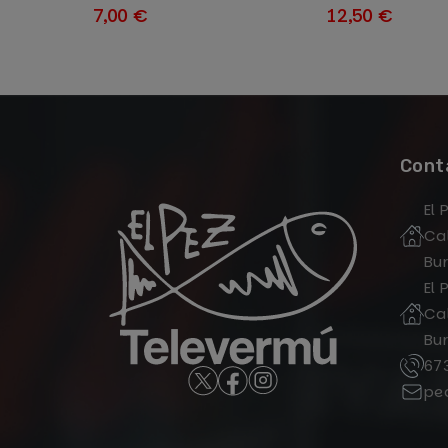
7,00 €
12,50 €
Cont
El 
Cal
Bu
El 
Cal
Bu
67
pe