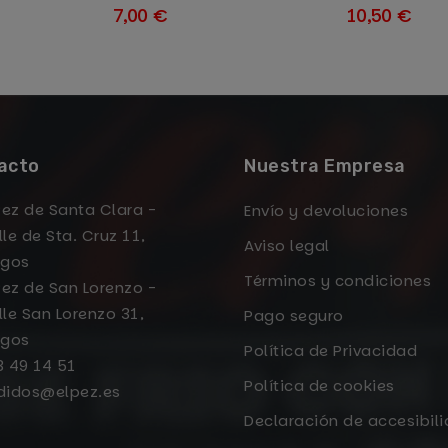
7,00 €
10,50 €
acto
Nuestra Empresa
Pez de Santa Clara -
Envío y devoluciones
le de Sta. Cruz 11,
Aviso legal
rgos
Términos y condiciones
Pez de San Lorenzo -
le San Lorenzo 31,
Pago seguro
rgos
Política de Privacidad
3 49 14 51
Política de cookies
didos@elpez.es
Declaración de accesibil