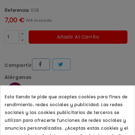
018
Referencia:
7,00 €
IVA incluido
Añadir Al Carrito
Compartir
Alérgenos
Esta tienda te pide que aceptes cookies para fines de
Sulfitos
rendimiento, redes sociales y publicidad. Las redes
sociales y las cookies publicitarias de terceros se
Pago seguro garantizado
utilizan para ofrecerte funciones de redes sociales y
anuncios personalizados. ¿Aceptas estas cookies y el
Recogida gratis en tienda