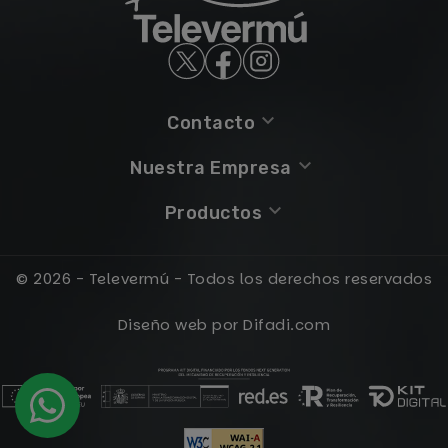
keyboard_arrow_down
Contacto
keyboard_arrow_down
Nuestra Empresa
keyboard_arrow_down
Productos
© 2026 - Televermú - Todos los derechos reservados
Diseño web por Difadi.com