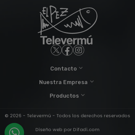
keyboard_arrow_down
Contacto
keyboard_arrow_down
Nuestra Empresa
keyboard_arrow_down
Productos
© 2026 - Televermú - Todos los derechos reservados
Diseño web por Difadi.com